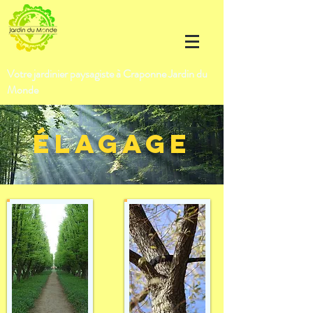
Votre jardinier paysagiste à Craponne Jardin du
Monde
É
lagage